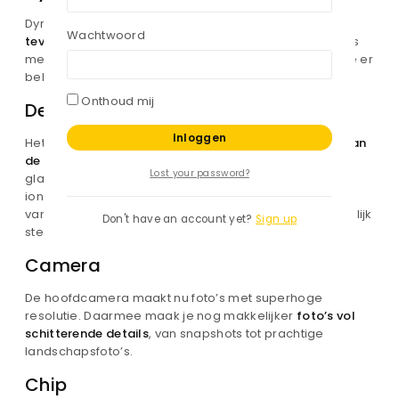
Dynamic Island
bubbelt meldingen en live activiteiten
Wachtwoord
tevoorschijn
, zodat je die niet mist als je ergens anders
mee bezig bent. Je kunt je muziek bedienen, kijken wie er
belt, de status van je vlucht checken en nog veel meer.
Onthoud mij
Design
Het innovatieve nieuwe design valt op door het
glas aan
de achterkant dat door en door gekleurd is
. Voor het
Lost your password?
glas is een speciaal proces voor tweevoudige
ionenuitwisseling gebruikt en de behuizing is gemaakt
van hoogwaardig aluminium. iPhone 15 is dus ongelofelijk
Don't have an account yet?
Sign up
stevig.
Camera
De hoofdcamera maakt nu foto’s met superhoge
resolutie. Daarmee maak je nog makkelijker
foto’s vol
schitterende details
, van snapshots tot prachtige
landschapsfoto’s.
Chip