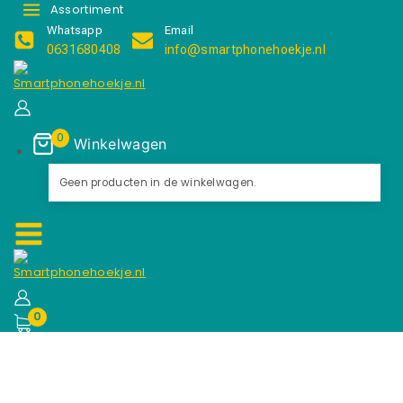
Assortiment
Whatsapp
Email
0631680408
info@smartphonehoekje.nl
0
Winkelwagen
Geen producten in de winkelwagen.
0