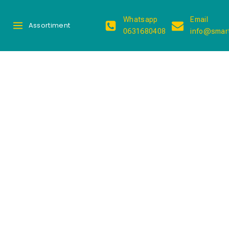
Whatsapp
Email
Assortiment
0631680408
info@smart