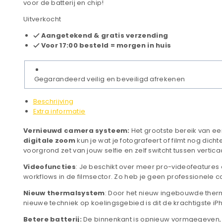
voor de batterij en chip!
Uitverkocht
Aangetekend & gratis verzending
Voor 17:00 besteld = morgen in huis
Gegarandeerd veilig en beveiligd afrekenen
Beschrijving
Extra informatie
Vernieuwd camera systeem:
Het grootste bereik van een
digitale zoom
kun je wat je fotografeert of filmt nog dich
voorgrond zet van jouw selfie en zelf switcht tussen vertica
Videofuncties
: Je beschikt over meer pro-videofeatures 
workflows in de film­sector. Zo heb je geen professionele
Nieuw thermalsystem
: Door het nieuw ingebouwde ther
nieuwe techniek op koelings­gebied is dit de krachtigste iP
Betere batterij:
De binnenkant is opnieuw vormgegeven, w