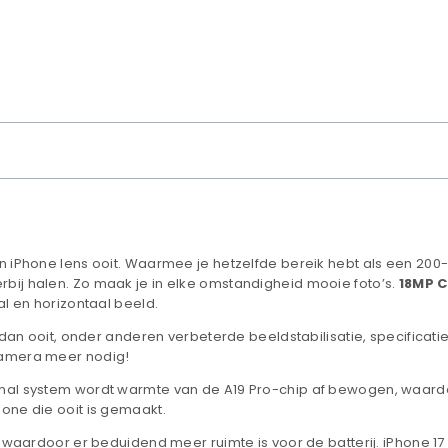
 iPhone lens ooit.
Waarmee je hetzelfde bereik hebt als een 200-
terbij halen. Zo maak je in elke omstandigheid mooie foto’s.
18MP 
al en horizontaal beeld.
dan ooit, onder anderen verbeterde beeldstabilisatie, specificatie
 camera meer nodig!
mal system wordt warmte van de A19 Pro-chip af bewogen, waardo
hone die ooit is gemaakt.
aardoor er beduidend meer ruimte is voor de batterij. iPhone 17 